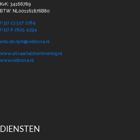
KvK: 34166789
BTW: NL001161876B80
(+31) 23 527 2284
(+31) 6 2825 4394
edu.de.rijck@vidinova.nl
www.uitvaartalsherinnering.nl
www.vidinova.nl
DIENSTEN