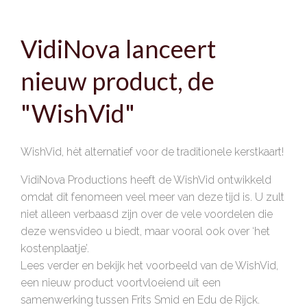
VidiNova lanceert
nieuw product, de
"WishVid"
WishVid, hèt alternatief voor de traditionele kerstkaart!
VidiNova Productions heeft de WishVid ontwikkeld
omdat dit fenomeen veel meer van deze tijd is. U zult
niet alleen verbaasd zijn over de vele voordelen die
deze wensvideo u biedt, maar vooral ook over ‘het
kostenplaatje’.
Lees verder en bekijk het voorbeeld van de WishVid,
een nieuw product voortvloeiend uit een
samenwerking tussen Frits Smid en Edu de Rijck.