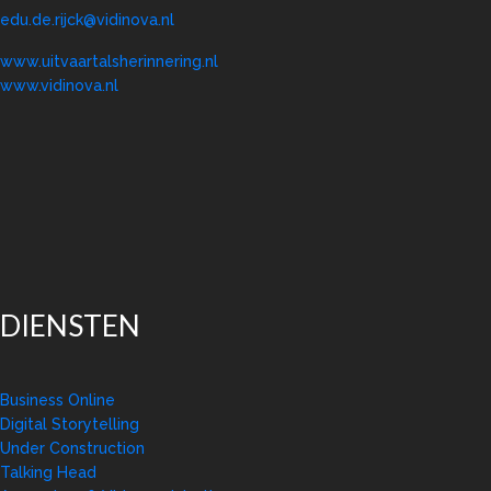
edu.de.rijck@vidinova.nl
www.uitvaartalsherinnering.nl
www.vidinova.nl
DIENSTEN
Business Online
Digital Storytelling
Under Construction
Talking Head