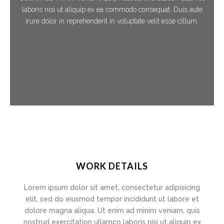
laboris nisi ut aliquip ex ea commodo consequat. Duis aute
irure dolor in reprehenderit in voluptate velit esse cillum.
WORK DETAILS
Lorem ipsum dolor sit amet, consectetur adipisicing
elit, sed do eiusmod tempor incididunt ut labore et
dolore magna aliqua. Ut enim ad minim veniam, quis
nostrud exercitation ullamco laboris nisi ut aliquip ex